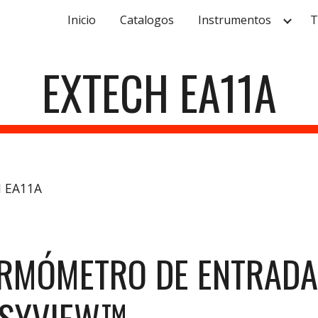
Inicio
Catalogos
Instrumentos
T
ip to main content
Skip to navigat
EXTECH EA11A
H EA11A
RMÓMETRO DE ENTRADA 
ASYVIEW™